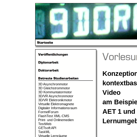
Konzeptio
kontextbas
3D Asynchronmotor
3D Gleichstrommotor
Video
3D Kommuntatormotor
3D/VR Asynchronmotor
3D/VR Elektronikmotor
am Beispie
Virtuelle Elektromagnete
Digitaler Informationsraum
AET 1 und 
FormelForum
FlashTest XML-CMS
Lernumge
Print- und Onlinemedien
TestWeb
GETsoft API
TaskML
Virtuelle Lernräume