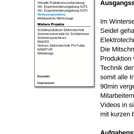
Ausgangssi
Virtuelle Praktikumsvorbereitung
Virt. Experimentierumgebung IGP1
Virt. Experimentierumgebung IGP2
Vorlesungsvideos
Webbasierte Werkzeuge
Im Winters
Seidel geh
Schülerpraktikum Elektrotechnik
Sommeruniversität für Schülerinnen
Sommersprachkurs
Elektrotech
WebSIS
Vorkurs Elektrotechnik FH Fulda
Die Mitschni
NAWITUR
Webdesign
Produktion v
Technik den
somit alle 
90min verge
Mitarbeite
Videos in s
mit kurzen 
Aufgabenst