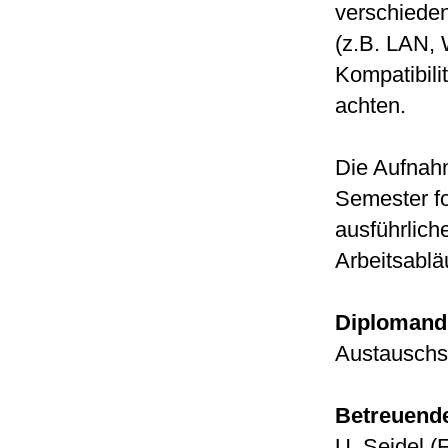
verschiede
(z.B. LAN,
Kompatibili
achten.
Die Aufnahm
Semester fo
ausführlich
Arbeitsabläu
Diplomand
Austauschs
Betreuende
U. Seidel (F