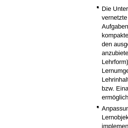
Die Unter
vernetzt
Aufgaben-
kompakten
den ausg
anzubiete
Lehrform)
Lernumge
Lehrinhal
bzw. Eina
ermöglich
Anpassun
Lernobjek
implement