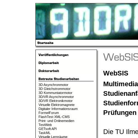
WebSIS
Multimedia
3D Asynchronmotor
3D Gleichstrommotor
Studienanf
3D Kommuntatormotor
3D/VR Asynchronmotor
3D/VR Elektronikmotor
Studienfor
Virtuelle Elektromagnete
Digitaler Informationsraum
Prüfungen 
FormelForum
FlashTest XML-CMS
Print- und Onlinemedien
TestWeb
GETsoft API
Die TU Ilme
TaskML
Virtuelle Lernräume