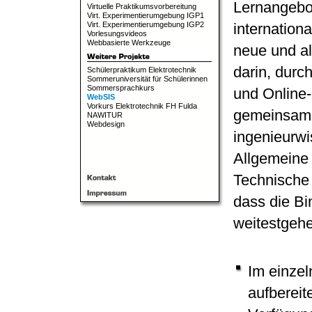
Lernangebot
Virtuelle Praktikumsvorbereitung
Virt. Experimentierumgebung IGP1
Virt. Experimentierumgebung IGP2
internation
Vorlesungsvideos
Webbasierte Werkzeuge
neue und al
darin, dur
Schülerpraktikum Elektrotechnik
Sommeruniversität für Schülerinnen
Sommersprachkurs
und Online
WebSIS
Vorkurs Elektrotechnik FH Fulda
gemeinsame
NAWITUR
Webdesign
ingenieurwi
Allgemeine 
Technische
dass die Bi
weitestgehe
Im einzel
aufbereit