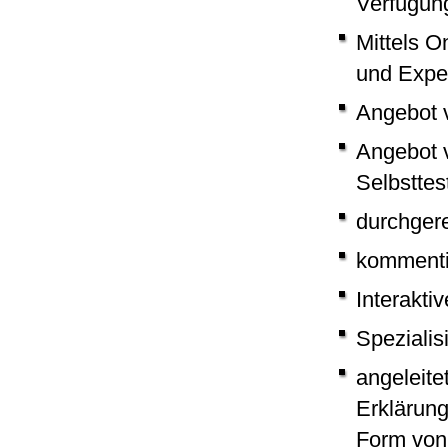
Verfügun
Mittels O
und Expe
Angebot 
Angebot v
Selbstte
durchger
kommentie
Interakti
Speziali
angeleite
Erklärun
Form von 